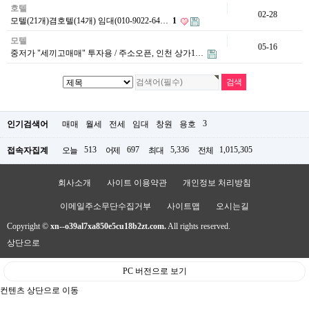
호텔
02-28
모텔(21개)겸호텔(14개) 임대(010-9022-64…
1
모텔
05-16
중저가 "세끼고매매" 투자용 / 주소오픈, 인천 상가1…
3
인기검색어
매매
월세
전세
임대
창원
용호
513
697
5,336
1,015,305
접속자집계
오늘
어제
최대
전체
회사소개
사이트 이용약관
개인정보 처리방침
이메일주소무단수집거부
사이트맵
오시는길
Copyright ©
xn--o39al7xa850e5cu18b2zt.com.
All rights reserved.
상단으로
PC 버전으로 보기
컨텐츠 상단으로 이동