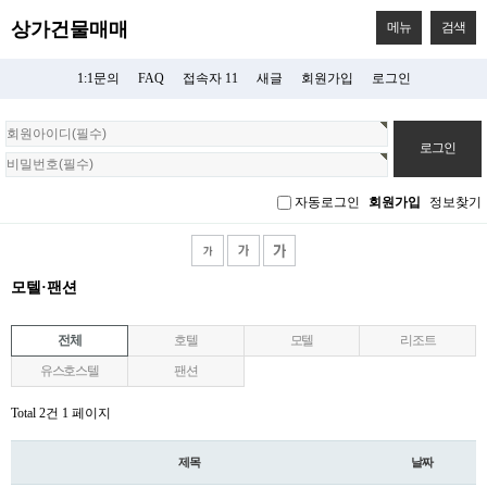
상가건물매매
메뉴
검색
1:1문의
FAQ
접속자 11
새글
회원가입
로그인
회
원
로
그
자동로그인
회원가입
정보찾기
인
모텔·팬션
전체
호텔
모텔
리조트
유스호스텔
팬션
Total 2건
1 페이지
제목
날짜