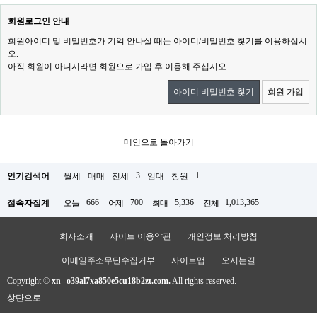
회원로그인 안내
회원아이디 및 비밀번호가 기억 안나실 때는 아이디/비밀번호 찾기를 이용하십시
오.
아직 회원이 아니시라면 회원으로 가입 후 이용해 주십시오.
아이디 비밀번호 찾기
회원 가입
메인으로 돌아가기
3
1
인기검색어
월세
매매
전세
임대
창원
666
700
5,336
1,013,365
접속자집계
오늘
어제
최대
전체
회사소개
사이트 이용약관
개인정보 처리방침
이메일주소무단수집거부
사이트맵
오시는길
Copyright ©
xn--o39al7xa850e5cu18b2zt.com.
All rights reserved.
상단으로