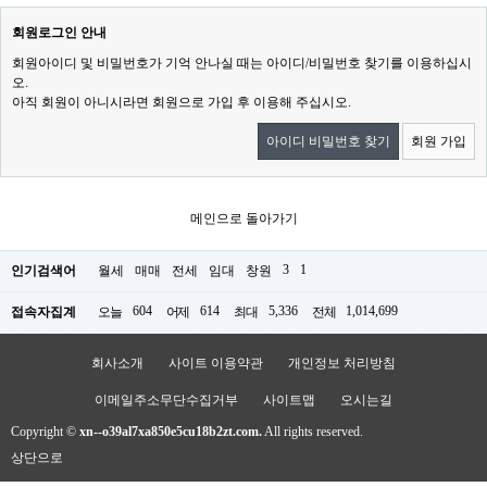
회원로그인 안내
회원아이디 및 비밀번호가 기억 안나실 때는 아이디/비밀번호 찾기를 이용하십시
오.
아직 회원이 아니시라면 회원으로 가입 후 이용해 주십시오.
아이디 비밀번호 찾기
회원 가입
메인으로 돌아가기
3
1
인기검색어
월세
매매
전세
임대
창원
604
614
5,336
1,014,699
접속자집계
오늘
어제
최대
전체
회사소개
사이트 이용약관
개인정보 처리방침
이메일주소무단수집거부
사이트맵
오시는길
Copyright ©
xn--o39al7xa850e5cu18b2zt.com.
All rights reserved.
상단으로