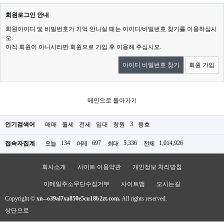
회원로그인 안내
회원아이디 및 비밀번호가 기억 안나실 때는 아이디/비밀번호 찾기를 이용하십시
오.
아직 회원이 아니시라면 회원으로 가입 후 이용해 주십시오.
아이디 비밀번호 찾기
회원 가입
메인으로 돌아가기
3
인기검색어
매매
월세
전세
임대
창원
용호
134
697
5,336
1,014,926
접속자집계
오늘
어제
최대
전체
회사소개
사이트 이용약관
개인정보 처리방침
이메일주소무단수집거부
사이트맵
오시는길
Copyright ©
xn--o39al7xa850e5cu18b2zt.com.
All rights reserved.
상단으로