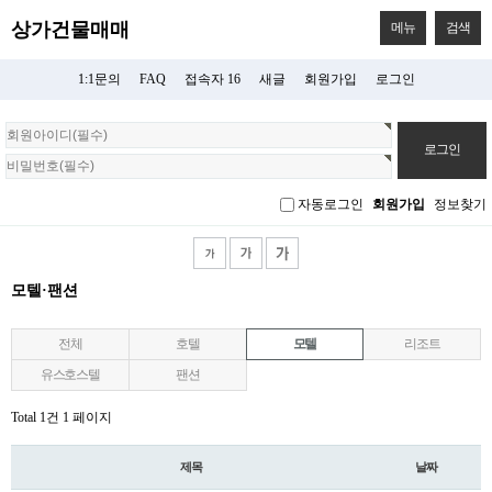
상가건물매매
메뉴
검색
1:1문의
FAQ
접속자 16
새글
회원가입
로그인
회
원
로
그
자동로그인
회원가입
정보찾기
인
모텔·팬션
전체
호텔
모텔
리조트
유스호스텔
팬션
Total 1건
1 페이지
제목
날짜