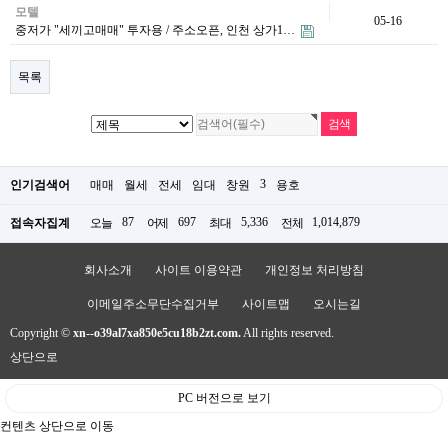
모텔
05-16
중저가 "세끼고매매" 투자용 / 주소오픈, 인천 상가1…
목록
3
인기검색어
매매
월세
전세
임대
창원
용호
87
697
5,336
1,014,879
접속자집계
오늘
어제
최대
전체
회사소개
사이트 이용약관
개인정보 처리방침
이메일주소무단수집거부
사이트맵
오시는길
Copyright ©
xn--o39al7xa850e5cu18b2zt.com.
All rights reserved.
상단으로
PC 버전으로 보기
컨텐츠 상단으로 이동