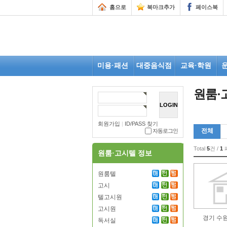
홈으로
북마크추가
페이스북
미용·패션
대중음식점
교육·학원
원룸·
회원가입
|
ID/PASS 찾기
전체
자동로그인
Total
5
건 /
1
원룸·고시텔 정보
원룸텔
고시
텔고시원
고시원
독서실