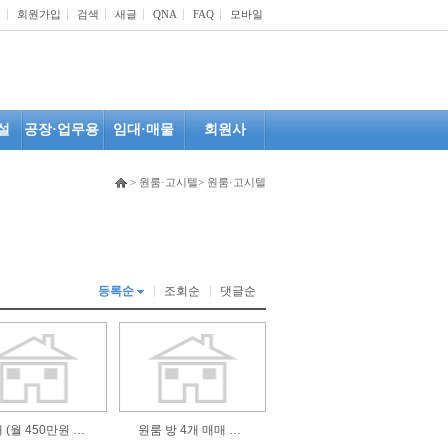
인
회원가입
검색
새글
QNA
FAQ
모바일
설
공장·업무용
임대·매물
회원사
> 원룸·고시텔> 원룸·고시텔
등록순
조회순
댓글순
급매 (월 450만원 이상)
원룸 방 4개 매매 진행 합니다 (2억 9천- 조정 가능)