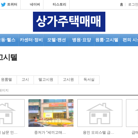
트위터
네이버
티스토리
홈
로그
운동·헬스
카센터·정비
모텔·팬션
병원·요양
원룸·고시텔
편의 시
고시텔
원룸텔
고시
텔고시원
고시원
독서실
페이지
경기 수원 남문 인접 원룸텔 건물 매도합니다
중저가 "세끼고매매" 투자용 / 주소오픈, 인천 상가1층 / 2억6천, 투자금대비 월세좋음 / 주인직, 세입…
용인 오피스텔 급매(수익율 10%)