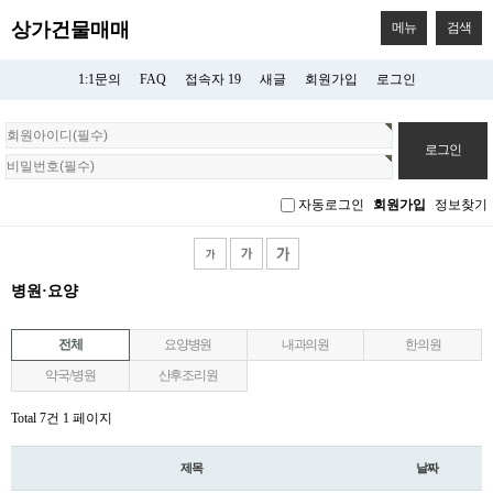
상가건물매매
메뉴
검색
1:1문의
FAQ
접속자 19
새글
회원가입
로그인
회
원
로
그
자동로그인
회원가입
정보찾기
인
병원·요양
전체
요양병원
내과의원
한의원
약국/병원
산후조리원
Total 7건
1 페이지
제목
날짜