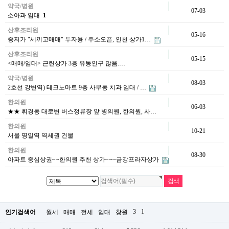
약국/병원
07-03
소아과 임대
1
산후조리원
05-16
중저가 "세끼고매매" 투자용 / 주소오픈, 인천 상가1…
산후조리원
05-15
<매매/임대> 근린상가 3층 유동인구 많음.…
약국/병원
08-03
2호선 강변역) 테크노마트 9층 사무동 치과 임대 / …
한의원
06-03
★★ 휘경동 대로변 버스정류장 앞 병의원, 한의원, 사…
한의원
10-21
서울 명일역 역세권 건물
한의원
08-30
아파트 중심상권~~한의원 추천 상가~~~금강프라자상가
3
1
인기검색어
월세
매매
전세
임대
창원