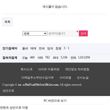
게시물이 없습니다.
목록
3
1
인기검색어
월세
매매
전세
임대
창원
469
782
5,336
1,013,950
접속자집계
오늘
어제
최대
전체
회사소개
사이트 이용약관
개인정보 처리방침
이메일주소무단수집거부
사이트맵
오시는길
Copyright ©
xn--o39al7xa850e5cu18b2zt.com.
All rights reserved.
상단으로
PC 버전으로 보기
컨텐츠 상단으로 이동