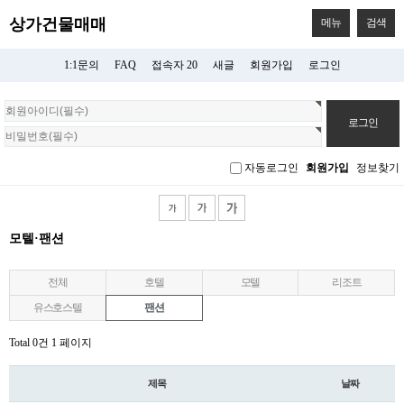
상가건물매매
메뉴
검색
1:1문의
FAQ
접속자 20
새글
회원가입
로그인
회
원
로
그
자동로그인
회원가입
정보찾기
인
모텔·팬션
전체
호텔
모텔
리조트
유스호스텔
팬션
Total 0건
1 페이지
제목
날짜