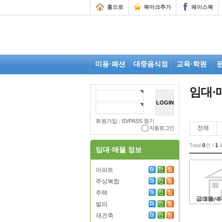
홈으로
북마크추가
페이스북
미용·패션
대중음식점
교육·학원
임대·
회원가입
|
ID/PASS 찾기
전체
자동로그인
Total
0
건 /
1
임대·매물 정보
아파트
주상복합
주택
빌라
재건축