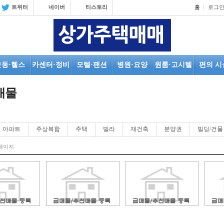
트위터
네이버
티스토리
홈
로그
운동·헬스
카센터·정비
모텔·팬션
병원·요양
원룸·고시텔
편의 시
매물
아파트
주상복합
주택
빌라
재건축
분양권
빌딩/건물
페이지