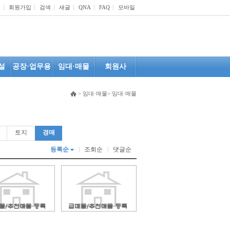
인
회원가입
검색
새글
QNA
FAQ
모바일
설
공장·업무용
임대·매물
회원사
> 임대·매물> 임대·매물
토지
경매
등록순
조회순
댓글순