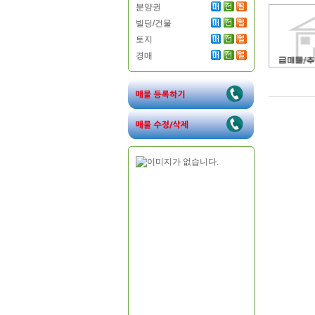
분양권
빌딩/건물
토지
경매