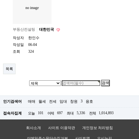
no image
부동산컨설팅
대한민국
작성자
한인수
작성일
06-04
조회
324
목록
3
인기검색어
매매
월세
전세
임대
창원
용호
101
697
5,336
1,014,893
접속자집계
오늘
어제
최대
전체
회사소개
사이트 이용약관
개인정보 처리방침
이메일주소무단수집거부
사이트맵
오시는길