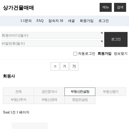
상가건물매매
메뉴
검색
1:1문의
FAQ
접속자 18
새글
회원가입
로그인
회
원
로
그
자동로그인
회원가입
정보찾기
인
회원사
전체
공인중개사
부동산컨설팅
부동산평가
부동산투자
부동산경매
창업컨설팅
Total 1건
1 페이지