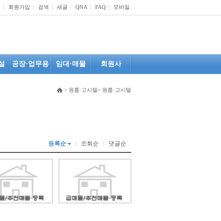
인
회원가입
검색
새글
QNA
FAQ
모바일
설
공장·업무용
임대·매물
회원사
> 원룸·고시텔> 원룸·고시텔
등록순
조회순
댓글순