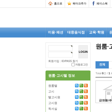
홈으로
북마크추가
페이스북
미용·패션
대중음식점
교육·학원
원룸·
회원가입
|
ID/PASS 찾기
전체
자동로그인
Total
0
건 /
1
원룸·고시텔 정보
원룸텔
고시
텔고시원
고시원
독서실