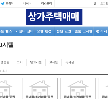
트위터
네이버
티스토리
홈
로그
운동·헬스
카센터·정비
모텔·팬션
병원·요양
원룸·고시텔
편의 시
고시텔
원룸텔
고시
텔고시원
고시원
독서실
페이지